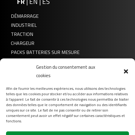
FR
|
EN
|
ES
DÉMARRAGE
INDUSTRIEL
TRACTION
CHARGEUR
PACKS BATTERIES SUR MESURE
Gestion du consentement aux
Actualités
cookies
A propos de nous
FAQ
Afin de fournir les meilleures expériences, nous utilisons des technologies
telles que les cookies pour stocker et/ou accéder aux informations relatives
Téléchargement
à l'appareil. Le fait de consentir à ces technologies nous permettra de traiter
Login
des données telles que le comportement de navigation ou des identifiants
uniques sur ce site. Le fait de ne pas consentir ou de retirer son
Contact
consentement peut avoir un effet négatif sur certaines caractéristiques et
fonctions.
Suivez-nous sur