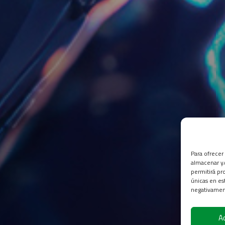
Para ofrecer
almacenar y/
permitirá pr
únicas en es
negativament
A