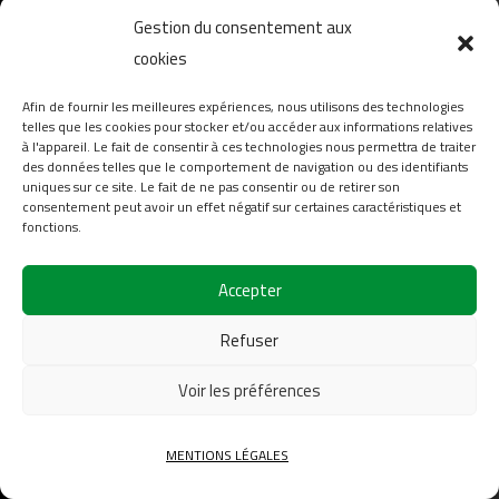
Gestion du consentement aux
Actualités
cookies
A propos de nous
Afin de fournir les meilleures expériences, nous utilisons des technologies
FAQ
telles que les cookies pour stocker et/ou accéder aux informations relatives
Téléchargement
à l'appareil. Le fait de consentir à ces technologies nous permettra de traiter
des données telles que le comportement de navigation ou des identifiants
Login
uniques sur ce site. Le fait de ne pas consentir ou de retirer son
consentement peut avoir un effet négatif sur certaines caractéristiques et
Contact
fonctions.
Suivez-nous sur
Accepter
Refuser
Voir les préférences
2026
COFINAS Sas Tous droits réservés |
Mentions
MENTIONS LÉGALES
légales