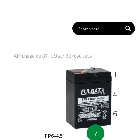
Affichage de 37–38 sur 38 résultats
Pagination
1
des
publications
…
4
5
6
7
FP6-4.5