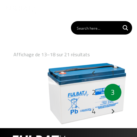
Affichage de 13–18 sur 21 résultats
Pagination
1
des
publications
2
3
4
FPG12-100