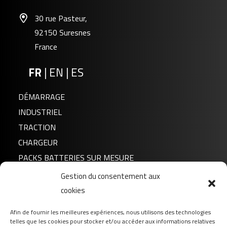
30 rue Pasteur,
92150 Suresnes
France
FR
|
EN
|
ES
DÉMARRAGE
INDUSTRIEL
TRACTION
FLP12-100B
CHARGEUR
PACKS BATTERIES SUR MESURE
Gestion du consentement aux
Actualités
cookies
A propos de nous
Afin de fournir les meilleures expériences, nous utilisons des technologies
FAQ
telles que les cookies pour stocker et/ou accéder aux informations relatives