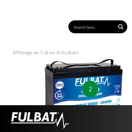
Affichage de 7–8 sur 8 résultats
Pagination
1
des
publications
2
FLP12-100