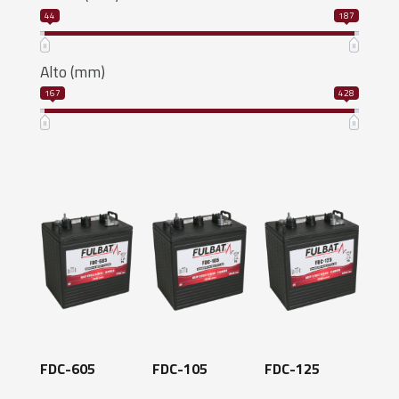
44
187
Alto (mm)
167
428
FDC-605
FDC-105
FDC-125