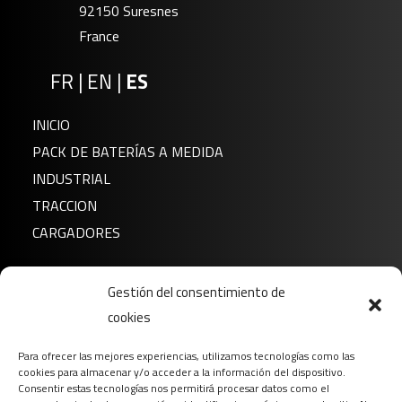
92150 Suresnes
France
FR
|
EN
|
ES
INICIO
PACK DE BATERÍAS A MEDIDA
INDUSTRIAL
TRACCION
CARGADORES
Noticias
Gestión del consentimiento de
Sobre nosotros
cookies
FAQ
Para ofrecer las mejores experiencias, utilizamos tecnologías como las
Descargar
cookies para almacenar y/o acceder a la información del dispositivo.
Contacto
Consentir estas tecnologías nos permitirá procesar datos como el