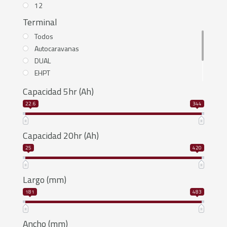
12
Terminal
Todos
Autocaravanas
DUAL
EHPT
T11
Capacidad 5hr (Ah)
T12
22.6
344
T6
Capacidad 20hr (Ah)
25
420
Largo (mm)
181
483
Ancho (mm)