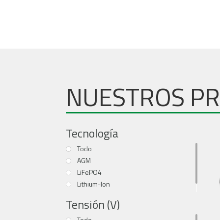
NUESTROS P
Tecnología
Todo
AGM
LiFePO4
Lithium-Ion
NiMh
Tensión (V)
Todo