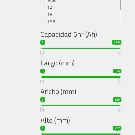
12
18
18.5
20
Capacidad 5hr (Ah)
25.2
2
25.6
13.8
28
32.4
Largo (mm)
0
236
Ancho (mm)
0
130
Alto (mm)
0
222