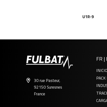
U1R-9
FR
|
INICI
PACK 
30 rue Pasteur,
INDU
92150 Suresnes
TRAC
France
CARG