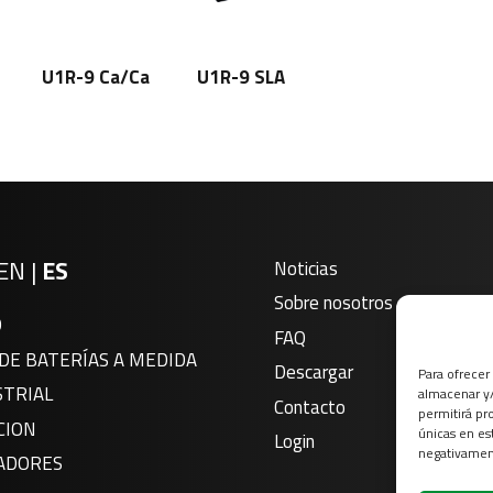
U1R-9 Ca/Ca
U1R-9 SLA
EN
|
ES
Noticias
Sobre nosotros
O
FAQ
DE BATERÍAS A MEDIDA
Descargar
Para ofrecer
STRIAL
almacenar y/
Contacto
permitirá pr
CION
únicas en es
Login
negativament
ADORES