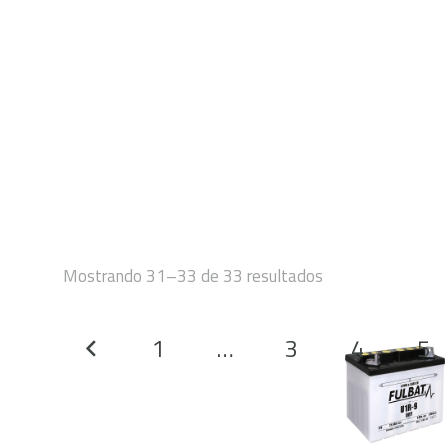
INICIO
Mostrando 31–33 de 33 resultados
Paginación
1
…
3
4
5
de
entradas