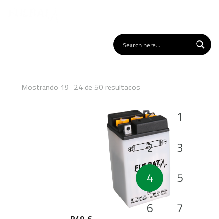
Mostrando 19–24 de 50 resultados
Paginación
1
de
entradas
2
3
4
5
6
7
B49-6