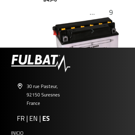
…
9
F50-N18A-A
30 rue Pasteur,
92150 Suresnes
France
FR
|
EN
|
ES
INICIO