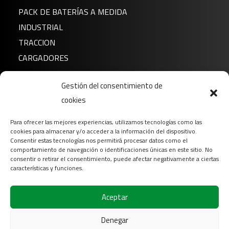
PACK DE BATERÍAS A MEDIDA
INDUSTRIAL
TRACCION
F50-N18L-A/12N18-3A
CARGADORES
Noticias
Gestión del consentimiento de
cookies
Sobre nosotros
FAQ
Para ofrecer las mejores experiencias, utilizamos tecnologías como las
Descargar
cookies para almacenar y/o acceder a la información del dispositivo.
Consentir estas tecnologías nos permitirá procesar datos como el
Contacto
comportamiento de navegación o identificaciones únicas en este sitio. No
consentir o retirar el consentimiento, puede afectar negativamente a ciertas
Login
características y funciones.
Síganos en
Aceptar
F50-N18L-A3
Denegar