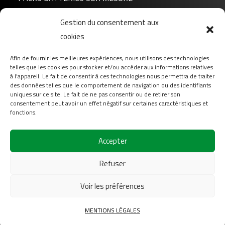
Gestion du consentement aux
Actualités
cookies
A propos de nous
FAQ
Afin de fournir les meilleures expériences, nous utilisons des technologies
telles que les cookies pour stocker et/ou accéder aux informations relatives
Téléchargement
à l'appareil. Le fait de consentir à ces technologies nous permettra de traiter
Login
des données telles que le comportement de navigation ou des identifiants
uniques sur ce site. Le fait de ne pas consentir ou de retirer son
Contact
consentement peut avoir un effet négatif sur certaines caractéristiques et
fonctions.
Suivez-nous sur
Accepter
Refuser
Voir les préférences
2026
COFINAS Sas Tous droits réservés |
Mentions
MENTIONS LÉGALES
légales