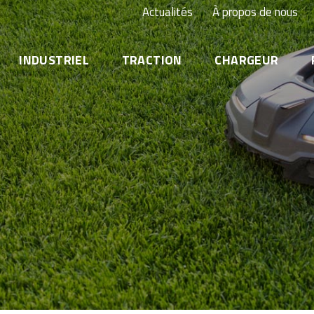
Actualités
À propos de nous
INDUSTRIEL
TRACTION
CHARGEUR
Onduleur (UPS) & centre de données