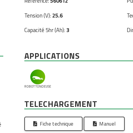
Référence:
560612
Pu
Tension (V):
25.6
Te
Capacité 5hr (Ah):
3
Di
APPLICATIONS
ROBOT TONDEUSE
TELECHARGEMENT
Fiche technique
Manuel
é