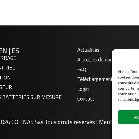
EN
|
ES
Actualités
RRAGE
A propos de nous
STRIEL
FAQ
Afin de fourn
TION
cookies pour 
Téléchargement
consentir à 
GEUR
Login
comportement
consentir ou
S BATTERIES SUR MESURE
Contact
caractéristiq
Ac
2026
COFINAS Sas Tous droits réservés |
Mentions légale