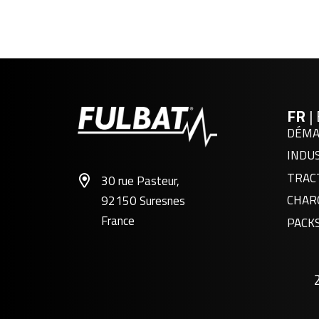
FR
|
DÉMA
INDU
TRAC
30 rue Pasteur,
CHAR
92150 Suresnes
France
PACK