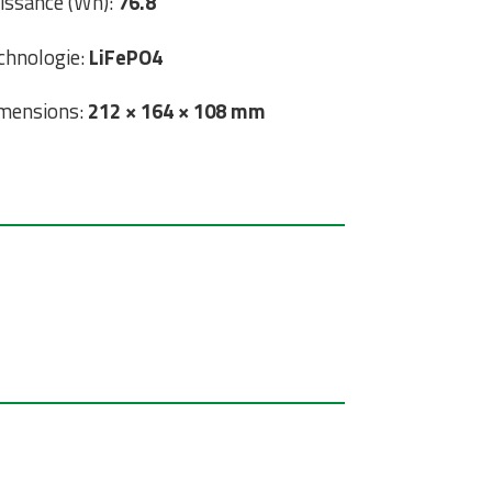
issance (Wh):
76.8
chnologie:
LiFePO4
mensions:
212 × 164 × 108 mm