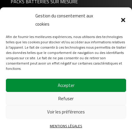
PACKS BATTERIES SUR MESURE
Gestion du consentement aux
Actualités
cookies
A propos de nous
FAQ
Afin de fournir les meilleures expériences, nous utilisons des technologies
telles que les cookies pour stocker et/ou accéder aux informations relatives
Téléchargement
à l'appareil. Le fait de consentir à ces technologies nous permettra de traiter
Login
des données telles que le comportement de navigation ou des identifiants
uniques sur ce site. Le fait de ne pas consentir ou de retirer son
Contact
consentement peut avoir un effet négatif sur certaines caractéristiques et
fonctions.
Suivez-nous sur
Accepter
Refuser
Voir les préférences
2026
COFINAS Sas Tous droits réservés |
Mentions
MENTIONS LÉGALES
légales