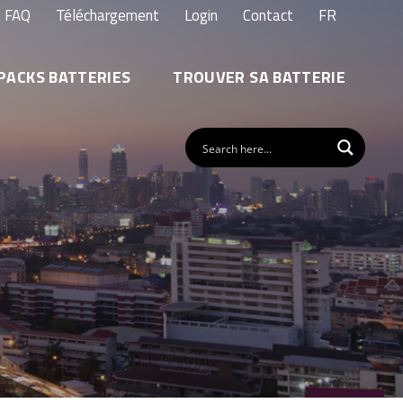
FAQ
Téléchargement
Login
Contact
FR
PACKS BATTERIES
TROUVER SA BATTERIE