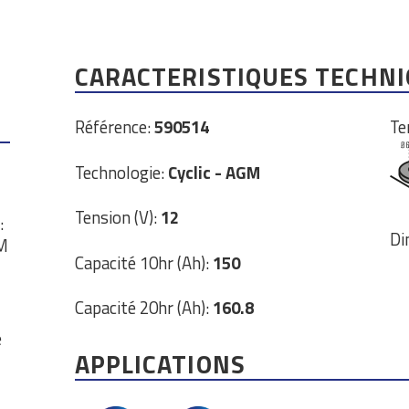
CARACTERISTIQUES TECHN
Référence:
590514
Te
Technologie:
Cyclic - AGM
Tension (V):
12
:
Di
GM
Capacité 10hr (Ah):
150
Capacité 20hr (Ah):
160.8
e
APPLICATIONS