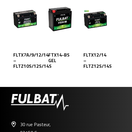
FLTX7A/9/12/14
FTX14-BS
FLTX12/14
–
GEL
–
FLTZ10S/12S/14S
FLTZ12S/14S
30 rue Pasteur,