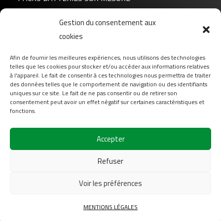
Gestion du consentement aux
Actualités
cookies
A propos de nous
FAQ
Afin de fournir les meilleures expériences, nous utilisons des technologies
telles que les cookies pour stocker et/ou accéder aux informations relatives
Téléchargement
à l'appareil. Le fait de consentir à ces technologies nous permettra de traiter
Login
des données telles que le comportement de navigation ou des identifiants
uniques sur ce site. Le fait de ne pas consentir ou de retirer son
Contact
consentement peut avoir un effet négatif sur certaines caractéristiques et
fonctions.
Suivez-nous sur
Accepter
Refuser
Voir les préférences
2026
COFINAS Sas Tous droits réservés |
Mentions
MENTIONS LÉGALES
légales