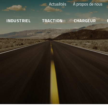
Actualités
À propos de nous
INDUSTRIEL
TRACTION
CHARGEUR
Onduleur (UPS) & centre de données