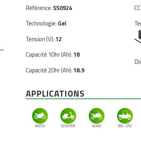
Référence:
550924
CC
Technologie:
Gel
Te
Tension (V):
12
Capacité 10hr (Ah):
18
Di
Capacité 20hr (Ah):
18.9
APPLICATIONS
MOTO
SCOOTER
QUAD
SSV - UTV