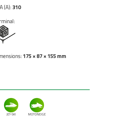
A (A):
310
rminal:
mensions:
175 × 87 × 155 mm
JET-SKI
MOTONEIGE