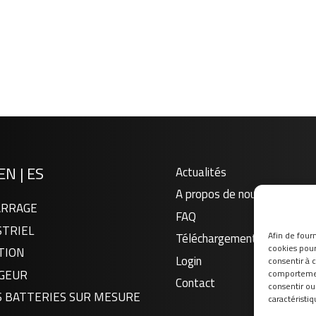
EN
|
ES
Actualités
A propos de nous
RRAGE
FAQ
STRIEL
Afin de fourn
Téléchargement
cookies pour 
TION
Login
consentir à 
GEUR
comportement
Contact
consentir ou
S BATTERIES SUR MESURE
caractéristiq