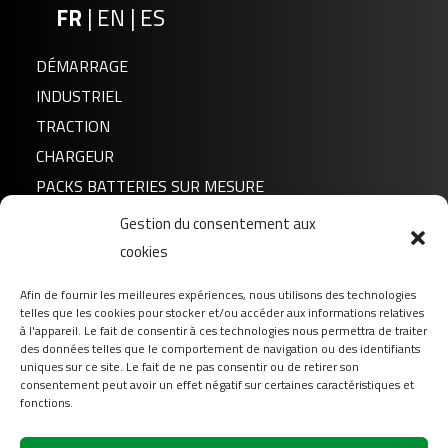
FR
|
EN
|
ES
DÉMARRAGE
INDUSTRIEL
TRACTION
CHARGEUR
PACKS BATTERIES SUR MESURE
Gestion du consentement aux
Actualités
cookies
A propos de nous
Afin de fournir les meilleures expériences, nous utilisons des technologies
FAQ
telles que les cookies pour stocker et/ou accéder aux informations relatives
Téléchargement
à l'appareil. Le fait de consentir à ces technologies nous permettra de traiter
des données telles que le comportement de navigation ou des identifiants
Login
uniques sur ce site. Le fait de ne pas consentir ou de retirer son
consentement peut avoir un effet négatif sur certaines caractéristiques et
Contact
fonctions.
Suivez-nous sur