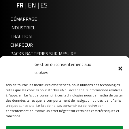
FR
|
EN
|
ES
DÉMARRAGE
INDUSTRIEL
TRACTION
CHARGEUR
PACKS BATTERIES SUR MESURE
Gestion du consentement aux
Actualités
cookies
A propos de nous
Afin de fournir les meilleures expériences, nous utilisons des technologies
FAQ
telles que les cookies pour stocker et/ou accéder aux informations relatives
Téléchargement
à l'appareil. Le fait de consentir à ces technologies nous permettra de traiter
des données telles que le comportement de navigation ou des identifiants
Login
uniques sur ce site. Le fait de ne pas consentir ou de retirer son
consentement peut avoir un effet négatif sur certaines caractéristiques et
Contact
fonctions.
Suivez-nous sur