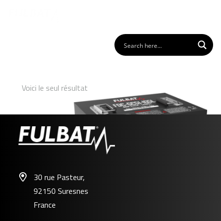
Voici le seul résultat
30 rue Pasteur,
92150 Suresnes
FDC-GC51-105L
France