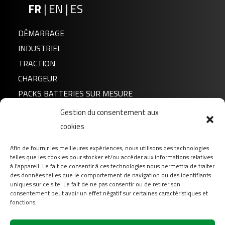
FR
|
EN
|
ES
DÉMARRAGE
INDUSTRIEL
TRACTION
CHARGEUR
PACKS BATTERIES SUR MESURE
Gestion du consentement aux
Actualités
cookies
A propos de nous
Afin de fournir les meilleures expériences, nous utilisons des technologies
FAQ
telles que les cookies pour stocker et/ou accéder aux informations relatives
Téléchargement
à l'appareil. Le fait de consentir à ces technologies nous permettra de traiter
des données telles que le comportement de navigation ou des identifiants
Login
uniques sur ce site. Le fait de ne pas consentir ou de retirer son
consentement peut avoir un effet négatif sur certaines caractéristiques et
Contact
fonctions.
Suivez-nous sur