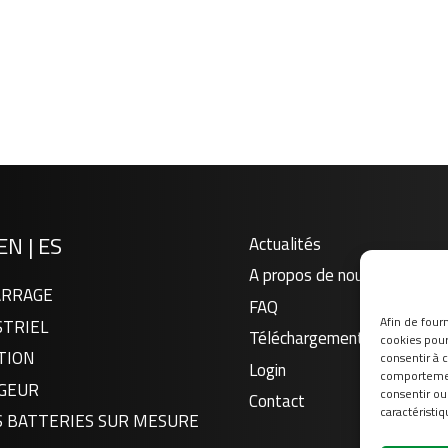
EN
|
ES
Actualités
A propos de nous
RRAGE
FAQ
Afin de fourn
STRIEL
Téléchargement
cookies pour 
TION
consentir à 
Login
comportement
GEUR
consentir ou
Contact
caractéristiq
S BATTERIES SUR MESURE