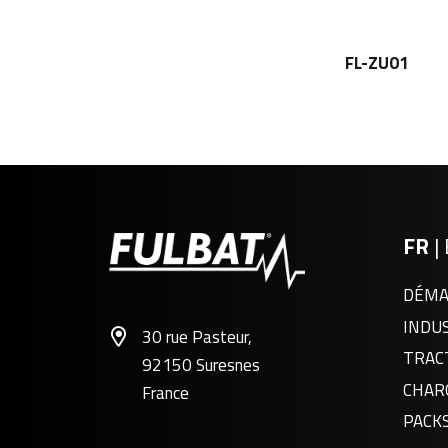
FL-ZU01
FR
|
DÉMA
INDU
30 rue Pasteur,
TRAC
92150 Suresnes
CHAR
France
PACK