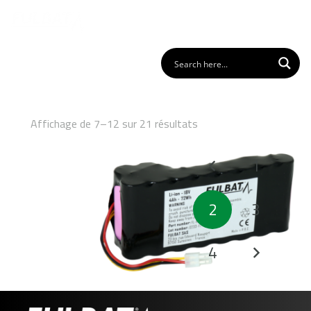
Affichage de 7–12 sur 21 résultats
Pagination
1
des
publications
2
3
4
FL-HU03