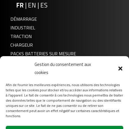
FR
|
EN
|
ES
DÉMARRAGE
INDUSTRIEL
TRACTION
CHARGEUR
PACKS BATTERIES SUR MESURE
Gestion du consentement aux
Actualités
cookies
A propos de nous
Afin de fournir les meilleures expériences, nous utilisons des technologies
FAQ
telles que les cookies pour stocker et/ou accéder aux informations relatives
Téléchargement
à l'appareil. Le fait de consentir à ces technologies nous permettra de traiter
des données telles que le comportement de navigation ou des identifiants
Login
uniques sur ce site. Le fait de ne pas consentir ou de retirer son
consentement peut avoir un effet négatif sur certaines caractéristiques et
Contact
fonctions.
Suivez-nous sur