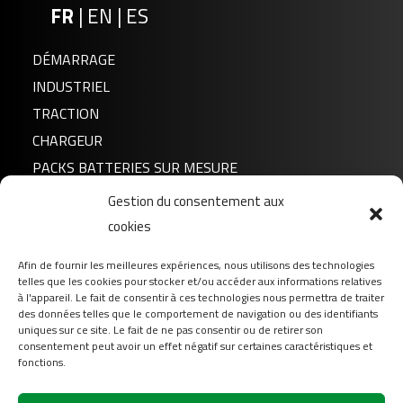
FR
|
EN
|
ES
DÉMARRAGE
INDUSTRIEL
TRACTION
CHARGEUR
PACKS BATTERIES SUR MESURE
Gestion du consentement aux
Actualités
cookies
A propos de nous
Afin de fournir les meilleures expériences, nous utilisons des technologies
FAQ
telles que les cookies pour stocker et/ou accéder aux informations relatives
Téléchargement
à l'appareil. Le fait de consentir à ces technologies nous permettra de traiter
des données telles que le comportement de navigation ou des identifiants
Login
uniques sur ce site. Le fait de ne pas consentir ou de retirer son
consentement peut avoir un effet négatif sur certaines caractéristiques et
Contact
fonctions.
Suivez-nous sur