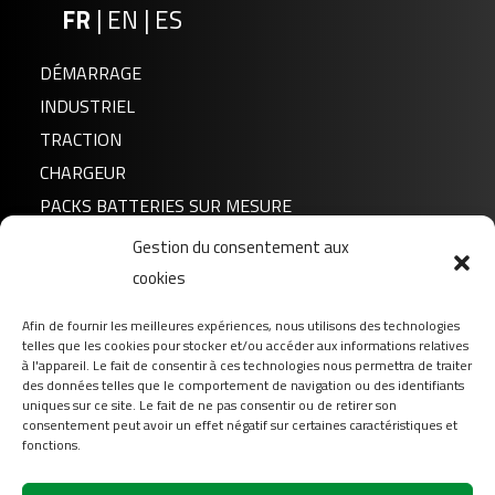
FR
|
EN
|
ES
DÉMARRAGE
INDUSTRIEL
TRACTION
CHARGEUR
PACKS BATTERIES SUR MESURE
Gestion du consentement aux
Actualités
cookies
A propos de nous
Afin de fournir les meilleures expériences, nous utilisons des technologies
FAQ
telles que les cookies pour stocker et/ou accéder aux informations relatives
Téléchargement
à l'appareil. Le fait de consentir à ces technologies nous permettra de traiter
des données telles que le comportement de navigation ou des identifiants
Login
uniques sur ce site. Le fait de ne pas consentir ou de retirer son
consentement peut avoir un effet négatif sur certaines caractéristiques et
Contact
fonctions.
Suivez-nous sur