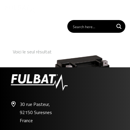
Voici le seul résultat
30 rue Pasteur,
92150 Suresnes
FHD14HL-BS GEL
France