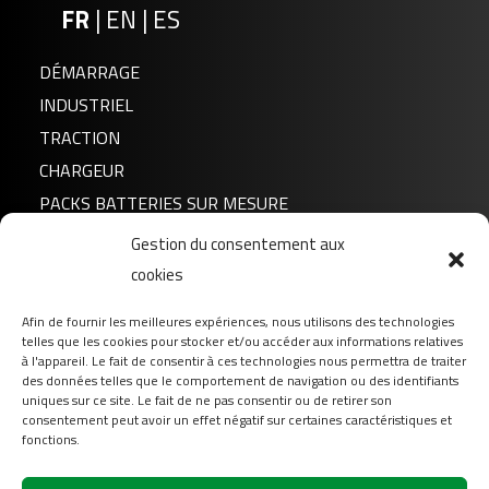
FR
|
EN
|
ES
DÉMARRAGE
INDUSTRIEL
TRACTION
CHARGEUR
PACKS BATTERIES SUR MESURE
Gestion du consentement aux
Actualités
cookies
A propos de nous
Afin de fournir les meilleures expériences, nous utilisons des technologies
FAQ
telles que les cookies pour stocker et/ou accéder aux informations relatives
Téléchargement
à l'appareil. Le fait de consentir à ces technologies nous permettra de traiter
des données telles que le comportement de navigation ou des identifiants
Login
uniques sur ce site. Le fait de ne pas consentir ou de retirer son
consentement peut avoir un effet négatif sur certaines caractéristiques et
Contact
fonctions.
Suivez-nous sur