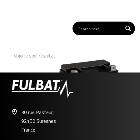
Voici le seul résultat
30 rue Pasteur,
92150 Suresnes
FHD14HL-BS GEL
France