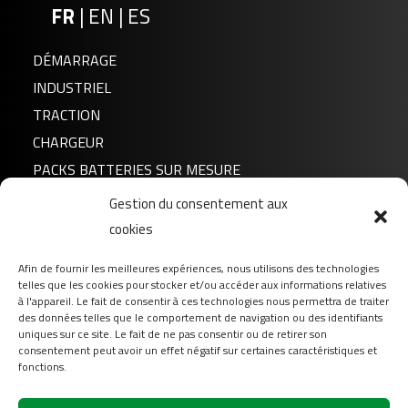
FR
|
EN
|
ES
DÉMARRAGE
INDUSTRIEL
TRACTION
CHARGEUR
PACKS BATTERIES SUR MESURE
Gestion du consentement aux
Actualités
cookies
A propos de nous
Afin de fournir les meilleures expériences, nous utilisons des technologies
FAQ
telles que les cookies pour stocker et/ou accéder aux informations relatives
Téléchargement
à l'appareil. Le fait de consentir à ces technologies nous permettra de traiter
des données telles que le comportement de navigation ou des identifiants
Login
uniques sur ce site. Le fait de ne pas consentir ou de retirer son
consentement peut avoir un effet négatif sur certaines caractéristiques et
Contact
fonctions.
Suivez-nous sur