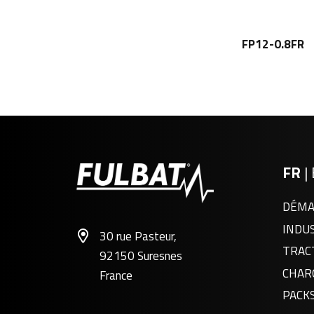
FP12-0.8FR
FR
|
DÉMA
INDU
30 rue Pasteur,
TRAC
92150 Suresnes
CHAR
France
PACK