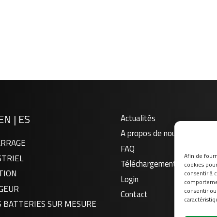
EN
|
ES
Actualités
A propos de nous
RRAGE
FAQ
Afin de fourn
STRIEL
Téléchargement
cookies pour 
TION
consentir à 
Login
comportement
GEUR
consentir ou
Contact
caractéristiq
S BATTERIES SUR MESURE