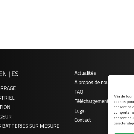
EN
|
ES
Actualités
A propos de nous
RRAGE
FAQ
Afin de fourn
STRIEL
Téléchargement
cookies pour 
TION
consentir à 
Login
comportement
GEUR
consentir ou
Contact
caractéristiq
S BATTERIES SUR MESURE