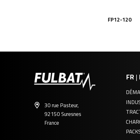
FP12-120
FR
|
DÉMA
INDU
30 rue Pasteur,
TRAC
92150 Suresnes
CHAR
France
PACK