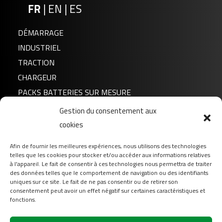
FR
|
EN
|
ES
DÉMARRAGE
INDUSTRIEL
TRACTION
CHARGEUR
PACKS BATTERIES SUR MESURE
Gestion du consentement aux
Actualités
cookies
A propos de nous
Afin de fournir les meilleures expériences, nous utilisons des technologies
FAQ
telles que les cookies pour stocker et/ou accéder aux informations relatives
Téléchargement
à l'appareil. Le fait de consentir à ces technologies nous permettra de traiter
des données telles que le comportement de navigation ou des identifiants
Login
uniques sur ce site. Le fait de ne pas consentir ou de retirer son
consentement peut avoir un effet négatif sur certaines caractéristiques et
Contact
fonctions.
Suivez-nous sur