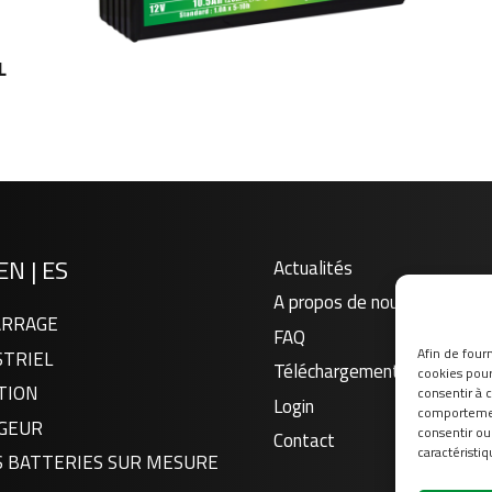
L
EN
|
ES
Actualités
A propos de nous
RRAGE
FAQ
Afin de fourn
STRIEL
Téléchargement
cookies pour 
TION
consentir à 
Login
comportement
GEUR
consentir ou
Contact
caractéristiq
S BATTERIES SUR MESURE