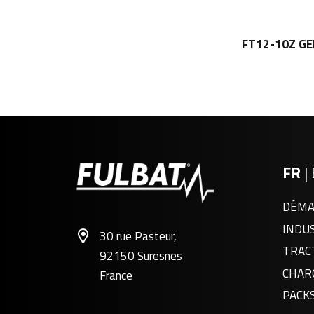
FT12-10Z GE
FR
|
DÉMA
INDU
30 rue Pasteur,
TRAC
92150 Suresnes
CHAR
France
PACK