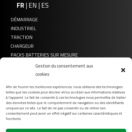
FR
|
EN
|
ES
DÉMARRAGE
INDUSTRIEL
TRACTION
CHARGEUR
PACKS BATTERIES SUR MESURE
Gestion du consentement aux
Actualités
cookies
A propos de nous
Afin de fournir les meilleures expériences, nous utilisons des technologies
FAQ
telles que les cookies pour stocker et/ou accéder aux informations relatives
Téléchargement
à l'appareil. Le fait de consentir à ces technologies nous permettra de traiter
des données telles que le comportement de navigation ou des identifiants
Login
uniques sur ce site. Le fait de ne pas consentir ou de retirer son
consentement peut avoir un effet négatif sur certaines caractéristiques et
Contact
fonctions.
Suivez-nous sur