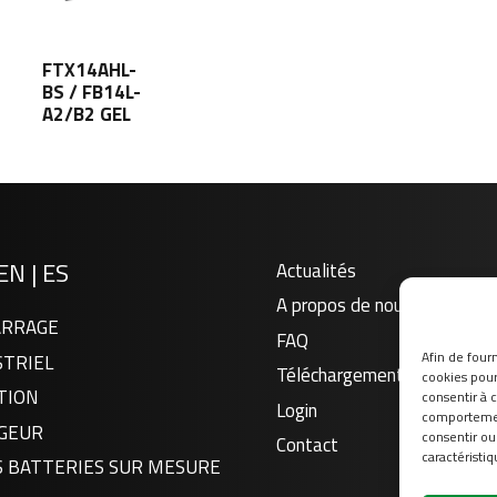
FTX14AHL-
BS / FB14L-
A2/B2 GEL
EN
|
ES
Actualités
A propos de nous
RRAGE
FAQ
Afin de fourn
STRIEL
Téléchargement
cookies pour 
TION
consentir à 
Login
comportement
GEUR
consentir ou
Contact
caractéristiq
S BATTERIES SUR MESURE