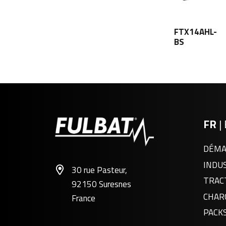
FTX14AHL-
BS
FR
|
DÉMA
INDU
30 rue Pasteur,
TRAC
92150 Suresnes
CHAR
France
PACK