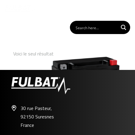
Voici le seul résultat
30 rue Pasteur,
92150 Suresnes
FTX24HL-BS / F50-N18L-A/A2/A3 GEL
France