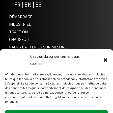
FR
|
EN
|
ES
DÉMARRAGE
INDUSTRIEL
TRACTION
CHARGEUR
PACKS BATTERIES SUR MESURE
Gestion du consentement aux
Actualités
cookies
A propos de nous
Afin de fournir les meilleures expériences, nous utilisons des technologies
FAQ
telles que les cookies pour stocker et/ou accéder aux informations relatives
Téléchargement
à l'appareil. Le fait de consentir à ces technologies nous permettra de traiter
des données telles que le comportement de navigation ou des identifiants
Login
uniques sur ce site. Le fait de ne pas consentir ou de retirer son
consentement peut avoir un effet négatif sur certaines caractéristiques et
Contact
fonctions.
Suivez-nous sur