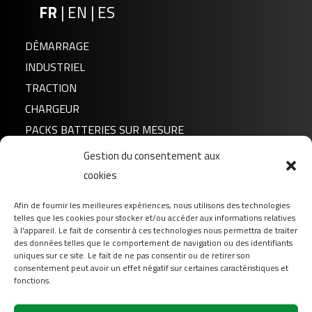
FR
|
EN
|
ES
DÉMARRAGE
INDUSTRIEL
TRACTION
CHARGEUR
PACKS BATTERIES SUR MESURE
Gestion du consentement aux
Actualités
FLTX4L/5L/7L+ – FLTZ5S/6S/7S+
cookies
A propos de nous
Afin de fournir les meilleures expériences, nous utilisons des technologies
FAQ
telles que les cookies pour stocker et/ou accéder aux informations relatives
Téléchargement
à l'appareil. Le fait de consentir à ces technologies nous permettra de traiter
des données telles que le comportement de navigation ou des identifiants
Login
uniques sur ce site. Le fait de ne pas consentir ou de retirer son
consentement peut avoir un effet négatif sur certaines caractéristiques et
Contact
fonctions.
Suivez-nous sur