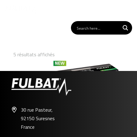
5 résultats affichés
30 rue Pasteur,
92150 Suresnes
FLTX12/14 – FLTZ12S/14S
France