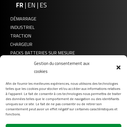
FR
|
EN
|
ES
DÉMARRAGE
INDUSTRIEL
TRACTION
CHARGEUR
PACKS BATTERIES SUR MESURE
Gestion du consentement aux
Actualités
FLTX20HL
cookies
A propos de nous
Afin de fournir les meilleures expériences, nous utilisons des technologies
FAQ
telles que les cookies pour stocker et/ou accéder aux informations relatives
Téléchargement
à l'appareil. Le fait de consentir à ces technologies nous permettra de traiter
des données telles que le comportement de navigation ou des identifiants
Login
uniques sur ce site. Le fait de ne pas consentir ou de retirer son
consentement peut avoir un effet négatif sur certaines caractéristiques et
Contact
fonctions.
Suivez-nous sur