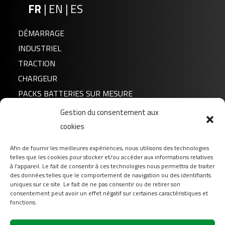
FR
|
EN
|
ES
DÉMARRAGE
INDUSTRIEL
TRACTION
CHARGEUR
PACKS BATTERIES SUR MESURE
Gestion du consentement aux
Actualités
FTZ7V GEL
cookies
A propos de nous
Afin de fournir les meilleures expériences, nous utilisons des technologies
FAQ
telles que les cookies pour stocker et/ou accéder aux informations relatives
Téléchargement
à l'appareil. Le fait de consentir à ces technologies nous permettra de traiter
des données telles que le comportement de navigation ou des identifiants
Login
uniques sur ce site. Le fait de ne pas consentir ou de retirer son
consentement peut avoir un effet négatif sur certaines caractéristiques et
Contact
fonctions.
Suivez-nous sur