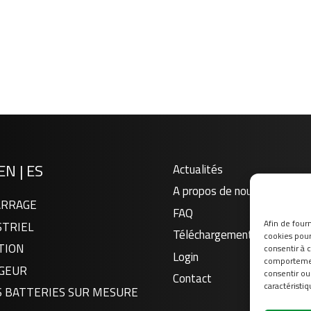
EN
|
ES
Actualités
A propos de nous
RRAGE
FAQ
Afin de fourn
STRIEL
Téléchargement
cookies pour 
TION
consentir à 
Login
comportement
GEUR
consentir ou
Contact
caractéristiq
S BATTERIES SUR MESURE