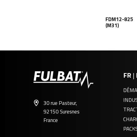
FDM12-825
(M31)
FR
|
DÉMA
INDU
30 rue Pasteur,
TRAC
92150 Suresnes
CHAR
France
PACK