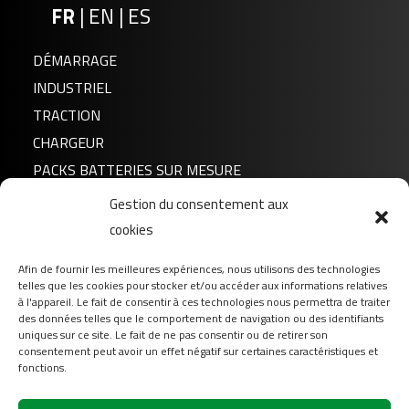
FR
|
EN
|
ES
DÉMARRAGE
INDUSTRIEL
TRACTION
CHARGEUR
PACKS BATTERIES SUR MESURE
Gestion du consentement aux
Actualités
cookies
A propos de nous
Afin de fournir les meilleures expériences, nous utilisons des technologies
FAQ
telles que les cookies pour stocker et/ou accéder aux informations relatives
Téléchargement
à l'appareil. Le fait de consentir à ces technologies nous permettra de traiter
des données telles que le comportement de navigation ou des identifiants
Login
uniques sur ce site. Le fait de ne pas consentir ou de retirer son
consentement peut avoir un effet négatif sur certaines caractéristiques et
Contact
fonctions.
Suivez-nous sur