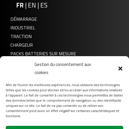
FR
|
EN
|
ES
DÉMARRAGE
INDUSTRIEL
TRACTION
CHARGEUR
PACKS BATTERIES SUR MESURE
Gestion du consentement aux
Actualités
cookies
A propos de nous
Afin de fournir les meilleures expériences, nous utilisons des technologies
FAQ
telles que les cookies pour stocker et/ou accéder aux informations relatives
Téléchargement
à l'appareil. Le fait de consentir à ces technologies nous permettra de traiter
des données telles que le comportement de navigation ou des identifiants
Login
uniques sur ce site. Le fait de ne pas consentir ou de retirer son
consentement peut avoir un effet négatif sur certaines caractéristiques et
Contact
fonctions.
Suivez-nous sur