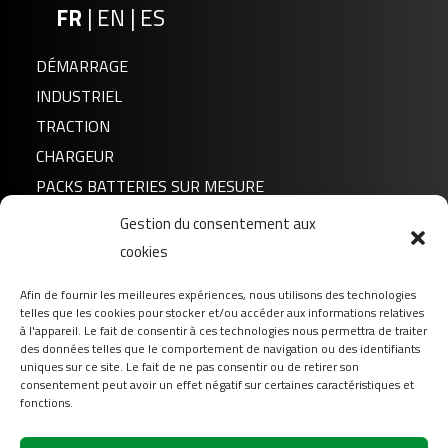
FR
|
EN
|
ES
DÉMARRAGE
INDUSTRIEL
TRACTION
CHARGEUR
PACKS BATTERIES SUR MESURE
Gestion du consentement aux
Actualités
cookies
A propos de nous
Afin de fournir les meilleures expériences, nous utilisons des technologies
FAQ
telles que les cookies pour stocker et/ou accéder aux informations relatives
Téléchargement
à l'appareil. Le fait de consentir à ces technologies nous permettra de traiter
des données telles que le comportement de navigation ou des identifiants
Login
uniques sur ce site. Le fait de ne pas consentir ou de retirer son
consentement peut avoir un effet négatif sur certaines caractéristiques et
Contact
fonctions.
Suivez-nous sur