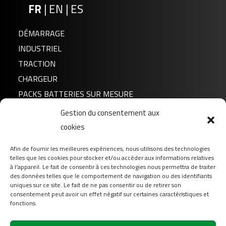
FR
|
EN
|
ES
DÉMARRAGE
INDUSTRIEL
TRACTION
CHARGEUR
PACKS BATTERIES SUR MESURE
Gestion du consentement aux
Actualités
cookies
A propos de nous
Afin de fournir les meilleures expériences, nous utilisons des technologies
FAQ
telles que les cookies pour stocker et/ou accéder aux informations relatives
Téléchargement
à l'appareil. Le fait de consentir à ces technologies nous permettra de traiter
des données telles que le comportement de navigation ou des identifiants
Login
uniques sur ce site. Le fait de ne pas consentir ou de retirer son
consentement peut avoir un effet négatif sur certaines caractéristiques et
Contact
fonctions.
Suivez-nous sur