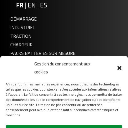
FR
|
EN
|
ES
DÉMARRAGE
INDUSTRIEL
TRACTION
CHARGEUR
PACKS BATTERIES SUR MESURE
Gestion du consentement aux
Actualités
cookies
A propos de nous
Afin de fournir les meilleures expériences, nous utilisons des technologies
FAQ
telles que les cookies pour stocker et/ou accéder aux informations relatives
Téléchargement
à l'appareil. Le fait de consentir à ces technologies nous permettra de traiter
des données telles que le comportement de navigation ou des identifiants
Login
uniques sur ce site. Le fait de ne pas consentir ou de retirer son
consentement peut avoir un effet négatif sur certaines caractéristiques et
Contact
fonctions.
Suivez-nous sur