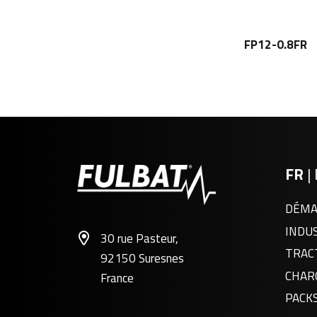
FP12-0.8FR
FR
|
DÉMA
INDU
30 rue Pasteur,
TRAC
92150 Suresnes
CHAR
France
PACK