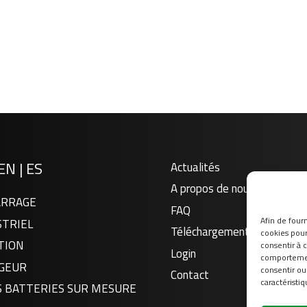
EN
|
ES
Actualités
A propos de nous
RRAGE
FAQ
Afin de fourn
STRIEL
Téléchargement
cookies pour 
TION
consentir à 
Login
comportement
GEUR
consentir ou
Contact
caractéristiq
S BATTERIES SUR MESURE