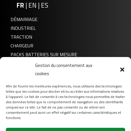
FR
|
EN
|
ES
DÉMARRAGE
INDUSTRIEL
TRACTION
CHARGEUR
PACKS BATTERIES SUR MESURE
Gestion du consentement aux
Actualités
FB12A-A/B GEL
cookies
A propos de nous
Afin de fournir les meilleures expériences, nous utilisons des technologies
FAQ
telles que les cookies pour stocker et/ou accéder aux informations relatives
Téléchargement
à l'appareil. Le fait de consentir à ces technologies nous permettra de traiter
des données telles que le comportement de navigation ou des identifiants
Login
uniques sur ce site. Le fait de ne pas consentir ou de retirer son
consentement peut avoir un effet négatif sur certaines caractéristiques et
Contact
fonctions.
Suivez-nous sur