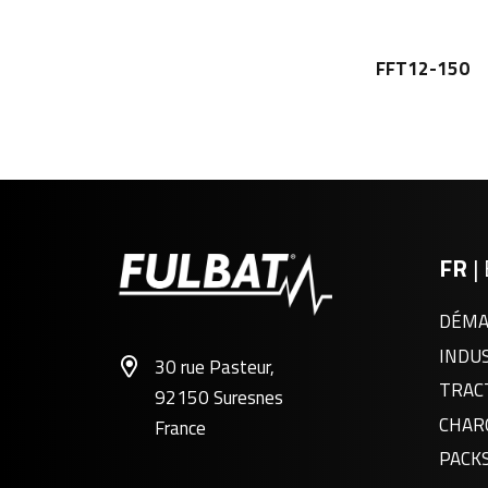
FFT12-150
FR
|
DÉMA
INDU
30 rue Pasteur,
TRAC
92150 Suresnes
CHAR
France
PACK