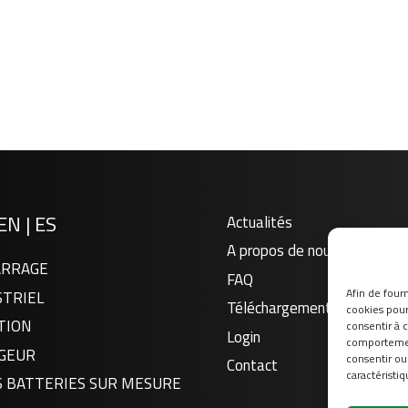
EN
|
ES
Actualités
A propos de nous
RRAGE
FAQ
Afin de fourn
STRIEL
Téléchargement
cookies pour 
TION
consentir à 
Login
comportement
GEUR
consentir ou
Contact
caractéristiq
S BATTERIES SUR MESURE