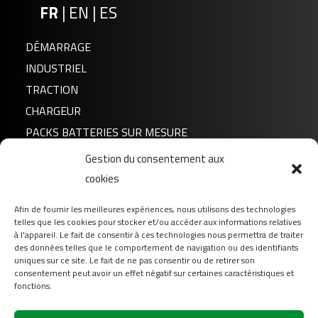
FR
|
EN
|
ES
DÉMARRAGE
INDUSTRIEL
TRACTION
CHARGEUR
PACKS BATTERIES SUR MESURE
Gestion du consentement aux
Actualités
FLTX4L/5L/7L+ – FLTZ5S/6S/7S+
cookies
A propos de nous
Afin de fournir les meilleures expériences, nous utilisons des technologies
FAQ
telles que les cookies pour stocker et/ou accéder aux informations relatives
Téléchargement
à l'appareil. Le fait de consentir à ces technologies nous permettra de traiter
des données telles que le comportement de navigation ou des identifiants
Login
uniques sur ce site. Le fait de ne pas consentir ou de retirer son
consentement peut avoir un effet négatif sur certaines caractéristiques et
Contact
fonctions.
Suivez-nous sur