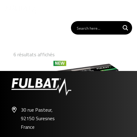
6 résultats affichés
30 rue Pasteur,
92150 Suresnes
FLTX12/14 – FLTZ12S/14S
France