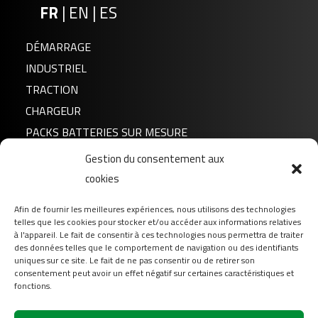
FR
|
EN
|
ES
DÉMARRAGE
INDUSTRIEL
TRACTION
CHARGEUR
PACKS BATTERIES SUR MESURE
Gestion du consentement aux
Actualités
cookies
A propos de nous
Afin de fournir les meilleures expériences, nous utilisons des technologies
FAQ
telles que les cookies pour stocker et/ou accéder aux informations relatives
Téléchargement
à l'appareil. Le fait de consentir à ces technologies nous permettra de traiter
des données telles que le comportement de navigation ou des identifiants
Login
uniques sur ce site. Le fait de ne pas consentir ou de retirer son
consentement peut avoir un effet négatif sur certaines caractéristiques et
Contact
fonctions.
Suivez-nous sur