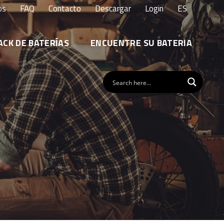
os
FAQ
Contacto
Descargar
Login
ES
ACK DE BATERÍAS
ENCUENTRE SU BATERIA