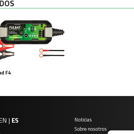
DOS
ad F4
EN
|
ES
Noticias
Sobre nosotros