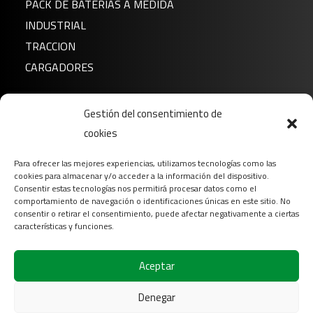
PACK DE BATERÍAS A MEDIDA
INDUSTRIAL
TRACCION
CARGADORES
Noticias
Gestión del consentimiento de
Sobre nosotros
cookies
FAQ
Para ofrecer las mejores experiencias, utilizamos tecnologías como las
Descargar
cookies para almacenar y/o acceder a la información del dispositivo.
Contacto
Consentir estas tecnologías nos permitirá procesar datos como el
comportamiento de navegación o identificaciones únicas en este sitio. No
Login
consentir o retirar el consentimiento, puede afectar negativamente a ciertas
características y funciones.
Síganos en
Aceptar
Denegar